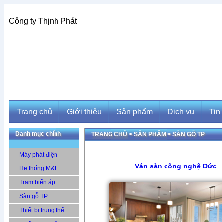
Công ty Thịnh Phát
Trang chủ
Giới thiệu
Sản phẩm
Dịch vụ
Tin
Danh mục chính
TRANG CHỦ
> SẢN PHẨM >
SÀN GỖ TP
Trang chủ
Giới thiệu
Sản phẩm
Dịch vụ
Tin
Máy phát điện
Ván sàn công nghệ Đức
Hệ thống M&E
Trạm biến áp
Sàn gỗ TP
Thiết bị trung thế