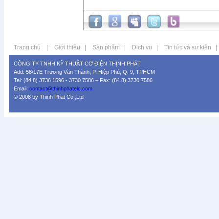
Trang chủ
|
Giới thiệu
|
Sản phẩm
|
Dịch vụ
|
Tin tức và sự kiện
|
CÔNG TY TNHH KỸ THUẬT CƠ ĐIỆN THỊNH PHÁT
Add: 58/17E Trương Văn Thành, P. Hiệp Phú, Q. 9, TPHCM
Tel: (84.8) 3736 1596 - 3730 7586 – Fax: (84.8) 3730 7586
Email:
contact@thinhphatelc.com
© 2008 by Thinh Phat Co.,Ltd