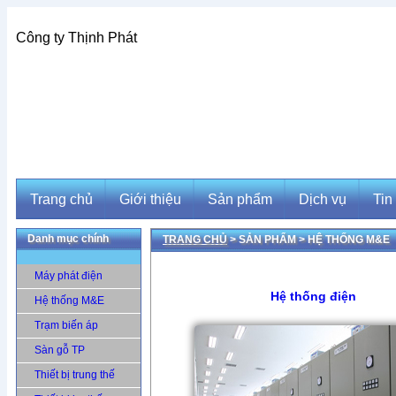
Công ty Thịnh Phát
Trang chủ
Giới thiệu
Sản phẩm
Dịch vụ
Tin
Danh mục chính
TRANG CHỦ
> SẢN PHẨM >
HỆ THỐNG M&E
Trang chủ
Giới thiệu
Sản phẩm
Dịch vụ
Tin
Máy phát điện
Hệ thống điện
Hệ thống M&E
Trạm biến áp
Sàn gỗ TP
Thiết bị trung thế