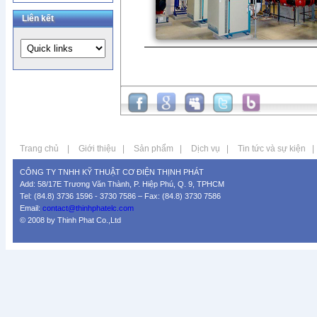
Liên kết
Trang chủ
|
Giới thiệu
|
Sản phẩm
|
Dịch vụ
|
Tin tức và sự kiện
|
CÔNG TY TNHH KỸ THUẬT CƠ ĐIỆN THỊNH PHÁT
Add: 58/17E Trương Văn Thành, P. Hiệp Phú, Q. 9, TPHCM
Tel: (84.8) 3736 1596 - 3730 7586 – Fax: (84.8) 3730 7586
Email:
contact@thinhphatelc.com
© 2008 by Thinh Phat Co.,Ltd