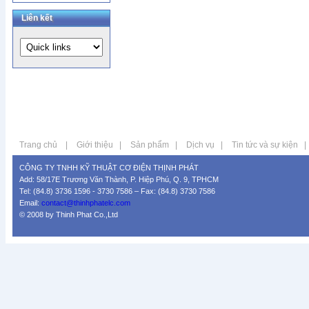
Liên kết
Trang chủ
|
Giới thiệu
|
Sản phẩm
|
Dịch vụ
|
Tin tức và sự kiện
|
CÔNG TY TNHH KỸ THUẬT CƠ ĐIỆN THỊNH PHÁT
Add: 58/17E Trương Văn Thành, P. Hiệp Phú, Q. 9, TPHCM
Tel: (84.8) 3736 1596 - 3730 7586 – Fax: (84.8) 3730 7586
Email:
contact@thinhphatelc.com
© 2008 by Thinh Phat Co.,Ltd