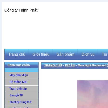
Công ty Thịnh Phát
Trang chủ
Giới thiệu
Sản phẩm
Dịch vụ
Tin
Danh mục chính
TRANG CHỦ
>
DỰ ÁN
> Moonlight Boulevard 
Trang chủ
Giới thiệu
Sản phẩm
Dịch vụ
Tin
Máy phát điện
Hệ thống M&E
Trạm biến áp
Sàn gỗ TP
Thiết bị trung thế