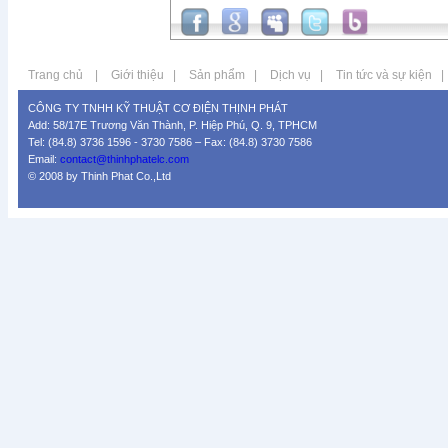
Trang chủ
|
Giới thiệu
|
Sản phẩm
|
Dịch vụ
|
Tin tức và sự kiện
|
CÔNG TY TNHH KỸ THUẬT CƠ ĐIỆN THỊNH PHÁT
Add: 58/17E Trương Văn Thành, P. Hiệp Phú, Q. 9, TPHCM
Tel: (84.8) 3736 1596 - 3730 7586 – Fax: (84.8) 3730 7586
Email:
contact@thinhphatelc.com
© 2008 by Thinh Phat Co.,Ltd