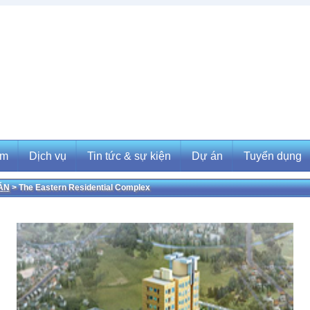
ẩm
Dịch vụ
Tin tức & sự kiện
Dự án
Tuyển dụng
ÁN
> The Eastern Residential Complex
m
Dịch vụ
Tin tức & sự kiện
Dự án
Tuyển dụng