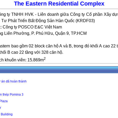
The Eastern Residential Complex
ng ty TNHH HVK - Liên doanh giữa Công ty Cổ phần Xây d
u Tư Phát Triển Bất Động Sản Hàn Quốc (KRDF03)
:
Công ty POSCO E&C Việt Nam
 Liên Phường, P. Phú Hữu, Quận 9, TP.HCM
astern bao gồm
02 block căn hộ A và B, trong đó khối A cao 22 
khối B cao 22 tầng với 328 căn hộ.
2
ích khuôn viên:
15.
869
m
 án đã hoàn thành
n thép Pomina 3
 Plaza
r
 Building