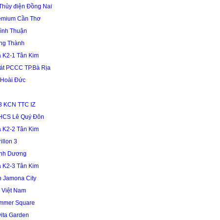
Thủy điện Đồng Nai
remium Cần Thơ
ình Thuận
ng Thành
 K2-1 Tân Kim
sát PCCC TP.Bà Rịa
 Hoài Đức
3 KCN TTC IZ
HCS Lê Quý Đôn
 K2-2 Tân Kim
illon 3
ình Dương
 K2-3 Tân Kim
 Jamona City
 Việt Nam
mmer Square
ita Garden