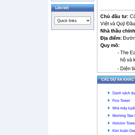
Liên kết
Chủ đầu tư:
Cô
Việt và Quỹ Đầ
Nhà thầu chính
Địa điểm:
Đường
Quy mô:
-
The E
hộ và 
- Diện t
CÁC DỰ ÁN KHÁC
Danh sách dự
Fico Tower
Nhà máy luyệ
Morning Star
Horizon Towe
Kim Xuân Gia