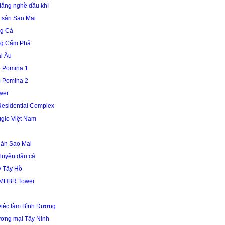
ẳng nghề dầu khí
 sản Sao Mai
g Cá
ng Cẩm Phả
i Âu
 Pomina 1
 Pomina 2
wer
Residential Complex
gio Việt Nam
oàn Sao Mai
 luyện dầu cá
y Tây Hồ
 MHBR Tower
 việc làm Bình Dương
ương mại Tây Ninh