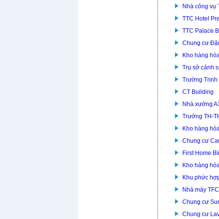
Nhà công vụ 
TTC Hotel P
TTC Palace B
Chung cư Đặ
Kho hàng hóa
Trụ sở cảnh 
Trường Trịnh
CT Building
Nhà xưởng A
Trường TH-T
Kho hàng hóa
Chung cư Car
First Home B
Kho hàng hóa
Khu phức hợp
Nhà máy TFC
Chung cư Su
Chung cư Lav