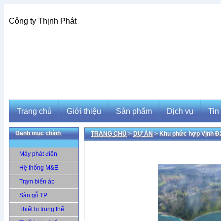
Công ty Thịnh Phát
Trang chủ
Giới thiệu
Sản phẩm
Dịch vụ
Tin
Danh mục chính
TRANG CHỦ
>
DỰ ÁN
> Khu phức hợp Vịnh 
Trang chủ
Giới thiệu
Sản phẩm
Dịch vụ
Tin
Máy phát điện
Hệ thống M&E
Trạm biến áp
Sàn gỗ TP
Thiết bị trung thế