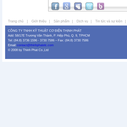
Trang chủ
|
Giới thiệu
|
Sản phẩm
|
Dịch vụ
|
Tin tức và sự kiện
|
CÔNG TY TNHH KỸ THUẬT CƠ ĐIỆN THỊNH PHÁT
Add: 58/17E Trương Văn Thành, P. Hiệp Phú, Q. 9, TPHCM
Tel: (84.8) 3736 1596 - 3730 7586 – Fax: (84.8) 3730 7586
Email:
contact@thinhphatelc.com
© 2008 by Thinh Phat Co.,Ltd