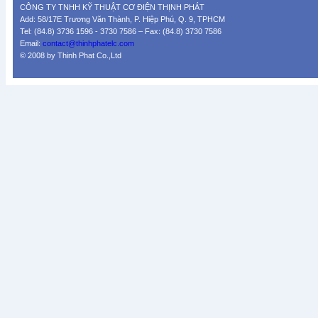
CÔNG TY TNHH KỸ THUẬT CƠ ĐIỆN THỊNH PHÁT
Add: 58/17E Trương Văn Thành, P. Hiệp Phú, Q. 9, TPHCM
Tel: (84.8) 3736 1596 - 3730 7586 – Fax: (84.8) 3730 7586
Email:
contact@thinhphatelc.com
© 2008 by Thinh Phat Co.,Ltd