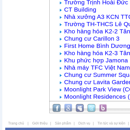
Trường Trịnh Hoài Đức
CT Building
Nhà xưởng A3 KCN TTC
Trường TH-THCS Lê Q
Kho hàng hóa K2-2 Tâ
Chung cư Carillon 3
First Home Bình Dươn
Kho hàng hóa K2-3 Tâ
Khu phức hợp Jamona 
Nhà máy TFC Việt Nam
Chung cư Summer Squ
Chung cư Lavita Garde
Moonlight Park View (
Moonlight Residences 
Trang chủ
|
Giới thiệu
|
Sản phẩm
|
Dịch vụ
|
Tin tức và sự kiện
|