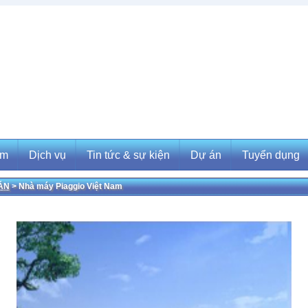
ẩm
Dịch vụ
Tin tức & sự kiện
Dự án
Tuyển dụng
ÁN
> Nhà máy Piaggio Việt Nam
m
Dịch vụ
Tin tức & sự kiện
Dự án
Tuyển dụng