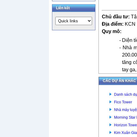
Liên kết
Chủ đầu tư:
Tậ
Địa điểm:
KCN B
Quy mô:
- Diện 
- Nhà
má
200.00
tăng c
tay ga
CÁC DỰ ÁN KHÁC
Danh sách dự
Fico Tower
Nhà máy luyệ
Morning Star
Horizon Towe
Kim Xuân Gia