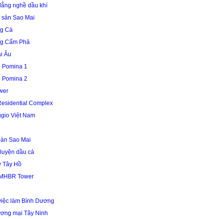
ẳng nghề dầu khí
 sản Sao Mai
g Cá
ng Cẩm Phả
i Âu
 Pomina 1
 Pomina 2
wer
Residential Complex
gio Việt Nam
oàn Sao Mai
 luyện dầu cá
y Tây Hồ
 MHBR Tower
 việc làm Bình Dương
ương mại Tây Ninh