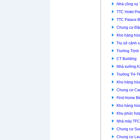
Nhà công vụ 
TTC Hotel P
TTC Palace B
Chung cư Đặ
Kho hàng hóa
Trụ sở cảnh 
Trường Trịnh
CT Building
Nhà xưởng A
Trường TH-T
Kho hàng hóa
Chung cư Car
First Home B
Kho hàng hóa
Khu phức hợp
Nhà máy TFC
Chung cư Su
Chung cư Lav