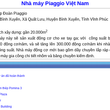
Nhà máy Piaggio Việt Nam
p Đoàn Piaggio
ình Xuyên, Xã Quất Lưu, Huyện Bình Xuyên, Tỉnh Vĩnh Phúc
2
tích xây dựng: gần 20.000m
y này sẽ sản xuất động cơ cho xe tay ga; với công suất 
0 động cơ/năm, và sẽ tăng lên 300.000 động cơ/năm khi nhà
ông suất.
Nhà máy động cơ mới bao gồm dây chuyền lắp ráp
, máy gia công chi tiết nhôm và băng chuyền kiểm định.
 án đã hoàn thành
n thép Pomina 3
 Plaza
r
 Building