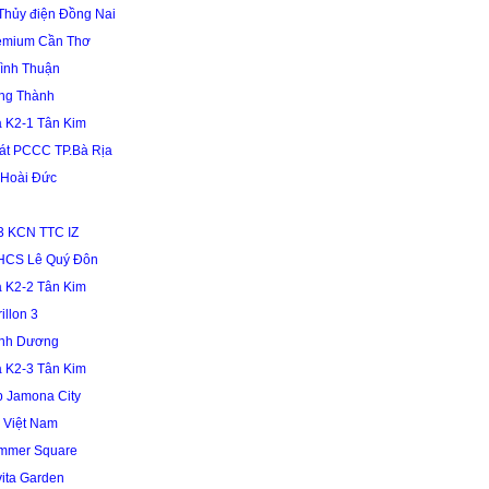
Thủy điện Đồng Nai
remium Cần Thơ
ình Thuận
ng Thành
 K2-1 Tân Kim
sát PCCC TP.Bà Rịa
 Hoài Đức
3 KCN TTC IZ
HCS Lê Quý Đôn
 K2-2 Tân Kim
illon 3
ình Dương
 K2-3 Tân Kim
 Jamona City
 Việt Nam
mmer Square
ita Garden