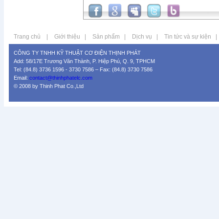
Trang chủ
|
Giới thiệu
|
Sản phẩm
|
Dịch vụ
|
Tin tức và sự kiện
|
CÔNG TY TNHH KỸ THUẬT CƠ ĐIỆN THỊNH PHÁT
Add: 58/17E Trương Văn Thành, P. Hiệp Phú, Q. 9, TPHCM
Tel: (84.8) 3736 1596 - 3730 7586 – Fax: (84.8) 3730 7586
Email:
contact@thinhphatelc.com
© 2008 by Thinh Phat Co.,Ltd