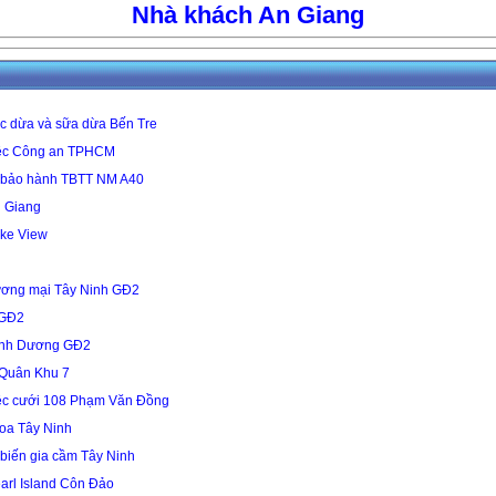
Nhà khách An Giang
 dừa và sữa dừa Bến Tre
iệc Công an TPHCM
 bảo hành TBTT NM A40
 Giang
ke View
ương mại Tây Ninh GĐ2
 GĐ2
Bình Dương GĐ2
 Quân Khu 7
tiệc cưới 108 Phạm Văn Đồng
oa Tây Ninh
biến gia cầm Tây Ninh
arl Island Côn Đảo