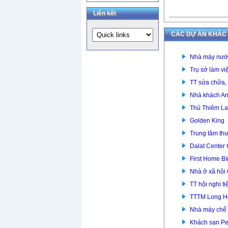
Liên kết
CÁC DỰ ÁN KHÁC
Nhà máy nước
Trụ sở làm v
TT sửa chữa,
Nhà khách An
Thủ Thiêm La
Golden King
Trung tâm th
Dalat Center
First Home 
Nhà ở xã hội
TT hội nghị 
TTTM Long H
Nhà máy chế 
Khách sạn Pe