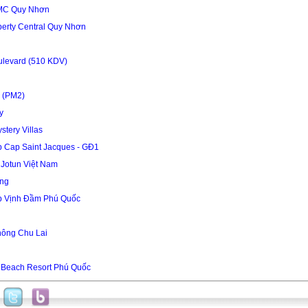
MC Quy Nhơn
berty Central Quy Nhơn
ulevard (510 KDV)
 (PM2)
y
tery Villas
 Cap Saint Jacques - GĐ1
Jotun Việt Nam
òng
p Vịnh Đầm Phú Quốc
hông Chu Lai
 Beach Resort Phú Quốc