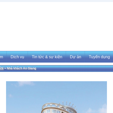
ẩm
Dịch vụ
Tin tức & sự kiện
Dự án
Tuyển dụng
ÁN
> Nhà khách An Giang
m
Dịch vụ
Tin tức & sự kiện
Dự án
Tuyển dụng