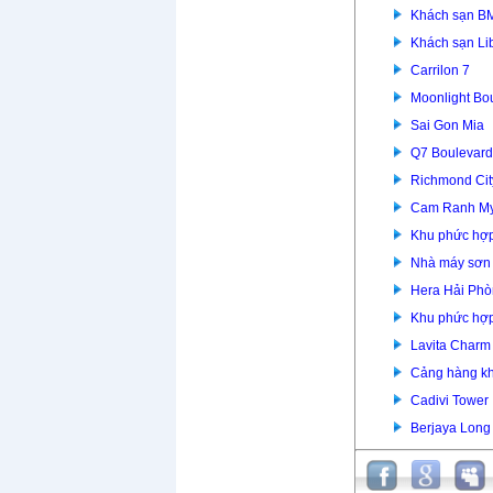
Khách sạn B
Khách sạn Li
Carrilon 7
Moonlight Bo
Sai Gon Mia
Q7 Boulevard
Richmond Cit
Cam Ranh Mys
Khu phức hợp
Nhà máy sơn 
Hera Hải Ph
Khu phức hợ
Lavita Charm
Cảng hàng k
Cadivi Tower
Berjaya Long