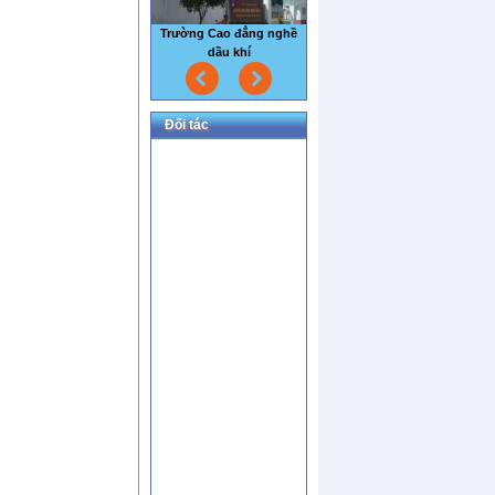
Trường Cao đẳng nghề
dầu khí
Đối tác