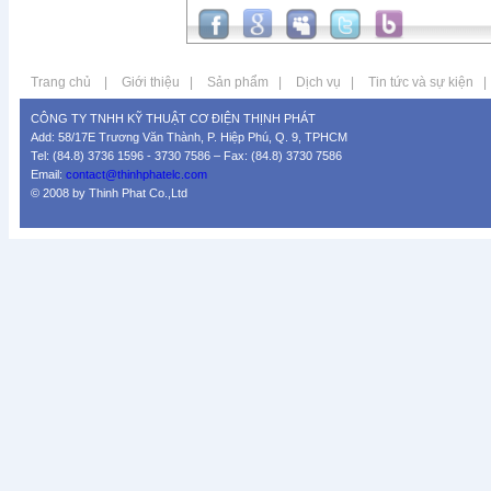
Trang chủ
|
Giới thiệu
|
Sản phẩm
|
Dịch vụ
|
Tin tức và sự kiện
|
CÔNG TY TNHH KỸ THUẬT CƠ ĐIỆN THỊNH PHÁT
Add: 58/17E Trương Văn Thành, P. Hiệp Phú, Q. 9, TPHCM
Tel: (84.8) 3736 1596 - 3730 7586 – Fax: (84.8) 3730 7586
Email:
contact@thinhphatelc.com
© 2008 by Thinh Phat Co.,Ltd