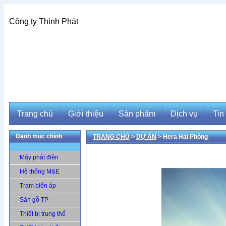
Công ty Thịnh Phát
Trang chủ
Giới thiệu
Sản phẩm
Dịch vụ
Tin
Danh mục chính
TRANG CHỦ
>
DỰ ÁN
> Hera Hải Phòng
Trang chủ
Giới thiệu
Sản phẩm
Dịch vụ
Tin
Máy phát điện
Hệ thống M&E
Trạm biến áp
Sàn gỗ TP
Thiết bị trung thế