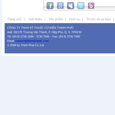
Trang chủ
|
Giới thiệu
|
Sản phẩm
|
Dịch vụ
|
Tin tức và sự kiện
|
CÔNG TY TNHH KỸ THUẬT CƠ ĐIỆN THỊNH PHÁT
Add: 58/17E Trương Văn Thành, P. Hiệp Phú, Q. 9, TPHCM
Tel: (84.8) 3736 1596 - 3730 7586 – Fax: (84.8) 3730 7586
Email:
contact@thinhphatelc.com
© 2008 by Thinh Phat Co.,Ltd