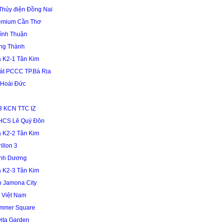
Thủy điện Đồng Nai
remium Cần Thơ
ình Thuận
ng Thành
 K2-1 Tân Kim
sát PCCC TP.Bà Rịa
 Hoài Đức
3 KCN TTC IZ
HCS Lê Quý Đôn
 K2-2 Tân Kim
illon 3
ình Dương
 K2-3 Tân Kim
 Jamona City
 Việt Nam
mmer Square
ita Garden