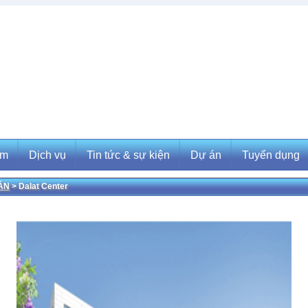
ẩm
Dịch vụ
Tin tức & sự kiện
Dự án
Tuyển dụng
ÁN
> Dalat Center
m
Dịch vụ
Tin tức & sự kiện
Dự án
Tuyển dụng