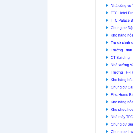
Nhà công vụ 
TTC Hotel P
TTC Palace B
Chung cư Đặ
Kho hàng hóa
Trụ sở cảnh 
Trường Trịnh
CT Building
Nhà xưởng A
Trường TH-T
Kho hàng hóa
Chung cư Car
First Home B
Kho hàng hóa
Khu phức hợp
Nhà máy TFC
Chung cư Su
Chung cư Lav