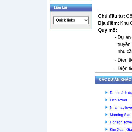
Liên kết
Chủ đầu tư:
Cô
Địa điểm:
Khu C
Quy mô:
-
Dự án 
truyền
nhu cầ
-
Diện t
- Diện 
CÁC DỰ ÁN KHÁC
Danh sách dự
Fico Tower
Nhà máy luyệ
Morning Star
Horizon Towe
Kim Xuân Gia