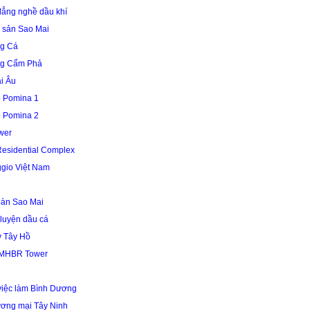
ẳng nghề dầu khí
 sản Sao Mai
g Cá
ng Cẩm Phả
i Âu
 Pomina 1
 Pomina 2
wer
Residential Complex
gio Việt Nam
oàn Sao Mai
 luyện dầu cá
y Tây Hồ
 MHBR Tower
 việc làm Bình Dương
ương mại Tây Ninh