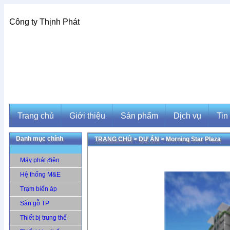
Công ty Thịnh Phát
Trang chủ
Giới thiệu
Sản phẩm
Dịch vụ
Tin
Danh mục chính
TRANG CHỦ
>
DỰ ÁN
> Morning Star Plaza
Trang chủ
Giới thiệu
Sản phẩm
Dịch vụ
Tin
Máy phát điện
Hệ thống M&E
Trạm biến áp
Sàn gỗ TP
Thiết bị trung thế