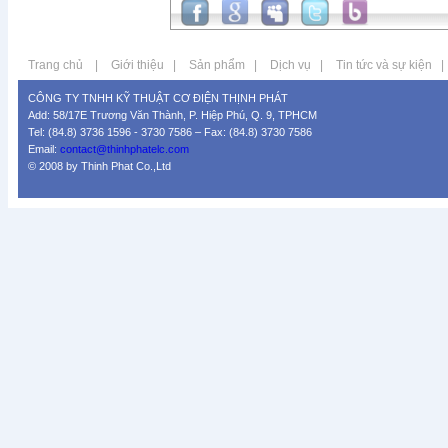
Trang chủ
|
Giới thiệu
|
Sản phẩm
|
Dịch vụ
|
Tin tức và sự kiện
|
CÔNG TY TNHH KỸ THUẬT CƠ ĐIỆN THỊNH PHÁT
Add: 58/17E Trương Văn Thành, P. Hiệp Phú, Q. 9, TPHCM
Tel: (84.8) 3736 1596 - 3730 7586 – Fax: (84.8) 3730 7586
Email:
contact@thinhphatelc.com
© 2008 by Thinh Phat Co.,Ltd