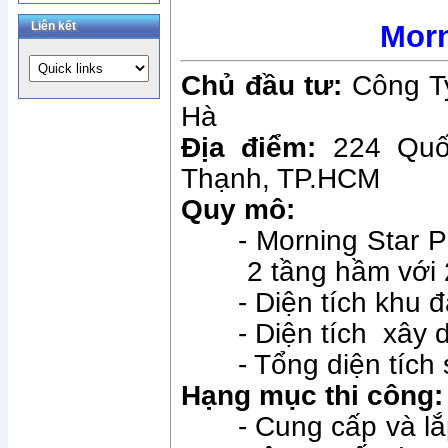
Liên kết
Morn
Chủ đầu tư:
Công Ty
Hà
Địa điểm:
224 Quốc
Thạnh, TP.HCM
Quy mô:
- Morning Star P
2 tầng hầm với 
- Diện tích khu đ
- Diện tích xây
- Tổng diện tíc
Hạng mục thi công:
- Cung cấp và l