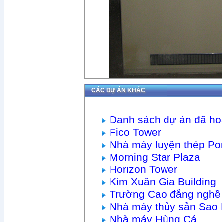
CÁC DỰ ÁN KHÁC
Danh sách dự án đã ho
Fico Tower
Nhà máy luyện thép Po
Morning Star Plaza
Horizon Tower
Kim Xuân Gia Building
Trường Cao đẳng nghề 
Nhà máy thủy sản Sao 
Nhà máy Hùng Cá