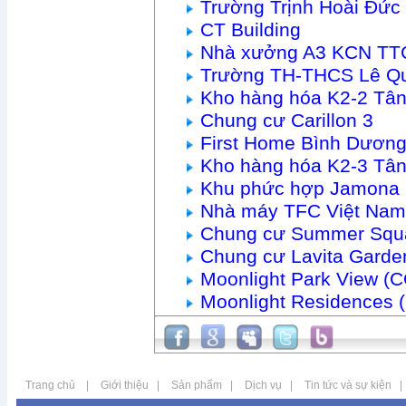
Trường Trịnh Hoài Đức
CT Building
Nhà xưởng A3 KCN TTC
Trường TH-THCS Lê Q
Kho hàng hóa K2-2 Tâ
Chung cư Carillon 3
First Home Bình Dươn
Kho hàng hóa K2-3 Tâ
Khu phức hợp Jamona 
Nhà máy TFC Việt Nam
Chung cư Summer Squ
Chung cư Lavita Garde
Moonlight Park View (
Moonlight Residences 
Trang chủ
|
Giới thiệu
|
Sản phẩm
|
Dịch vụ
|
Tin tức và sự kiện
|