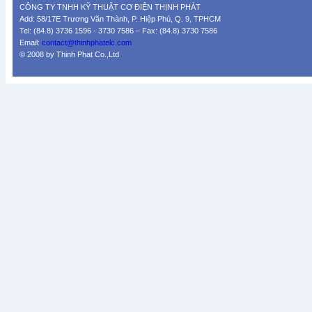
CÔNG TY TNHH KỸ THUẬT CƠ ĐIỆN THỊNH PHÁT
Add: 58/17E Trương Văn Thành, P. Hiệp Phú, Q. 9, TPHCM
Tel: (84.8) 3736 1596 - 3730 7586 – Fax: (84.8) 3730 7586
Email:
contact@thinhphatelc.com
© 2008 by Thinh Phat Co.,Ltd