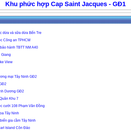
Khu phức hợp Cap Saint Jacques - GĐ1
 dừa và sữa dừa Bến Tre
iệc Công an TPHCM
 bảo hành TBTT NM A40
 Giang
ke View
ương mại Tây Ninh GĐ2
 GĐ2
Bình Dương GĐ2
 Quân Khu 7
tiệc cưới 108 Phạm Văn Đồng
oa Tây Ninh
biến gia cầm Tây Ninh
arl Island Côn Đảo