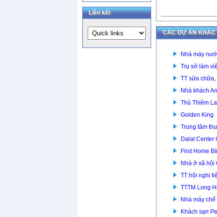
Liên kết
CÁC DỰ ÁN KHÁC
Nhà máy nước
Trụ sở làm v
TT sửa chữa,
Nhà khách An
Thủ Thiêm La
Golden King
Trung tâm th
Dalat Center
First Home 
Nhà ở xã hội
TT hội nghị 
TTTM Long H
Nhà máy chế 
Khách sạn Pe