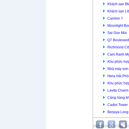
Khách sạn B
Khách sạn Li
Carrilon 7
Moonlight Bo
Sai Gon Mia
Q7 Boulevard
Richmond Cit
Cam Ranh Mys
Khu phức hợp
Nhà máy sơn 
Hera Hải Ph
Khu phức hợ
Lavita Charm
Cảng hàng k
Cadivi Tower
Berjaya Long