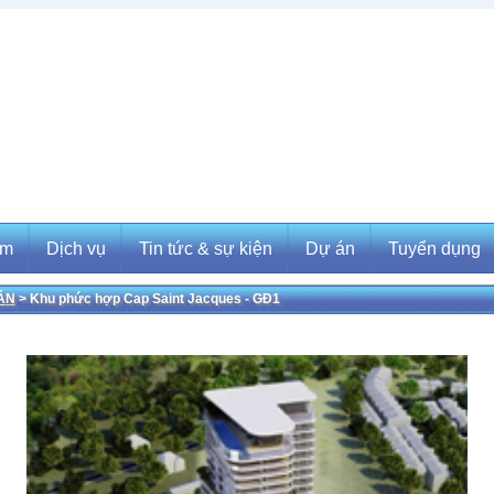
ẩm
Dịch vụ
Tin tức & sự kiện
Dự án
Tuyển dụng
ÁN
> Khu phức hợp Cap Saint Jacques - GĐ1
m
Dịch vụ
Tin tức & sự kiện
Dự án
Tuyển dụng