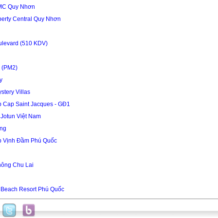
MC Quy Nhơn
berty Central Quy Nhơn
ulevard (510 KDV)
 (PM2)
y
tery Villas
 Cap Saint Jacques - GĐ1
Jotun Việt Nam
òng
p Vịnh Đầm Phú Quốc
hông Chu Lai
 Beach Resort Phú Quốc